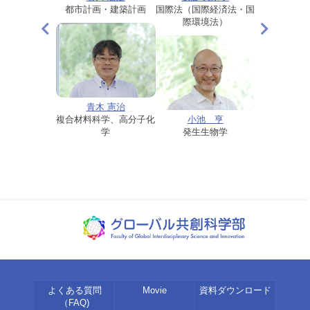
イノベーション
都市計画・建築計画
国際法（国際経済法・国
経営学、イノ
、行政学
際環境法）
学、行
青木 憲治
井 浩文
複合材料科学、高分子化
小池 亨
平井 
生物化学
学
発生生物学
環境生
よくある質問
Movie
資料ダウンロード
（FAQ)