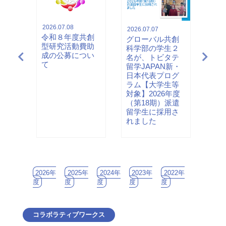
他
他
他
2026.07.08
2026.07.07
2026
令和８年度共創
共創
グローバル共創
グロ
型研究活動費助
和９
科学部の学生２
科学
成の公募につい
主に
名が、トビタテ
名が
て
年生
留学JAPAN新・
度ふ
とす
日本代表プログ
学応
おけ
ラム【大学生等
採用
いて
対象】2026年度
度６
（第18期）派遣
）
留学生に採用さ
れました
2026年
2025年
2024年
2023年
2022年
度
度
度
度
度
コラボラティブワークス