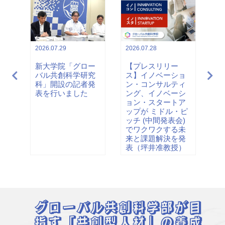
2026.07.28
2026.07.29
20
【プレスリリー
新大学院「グロー
【
ス】イノベーショ
バル共創科学研究
ル
学
ン・コンサルティ
科」開設の記者発
を
創
ング、イノベーシ
表を行いました
和
説
ョン・スタートア
す
ップが ミドル・ピ
12
ッチ (中間発表会)
でワクワクする未
来と課題解決を発
表（坪井准教授）
グローバル共創科学部が目
指す「共創型人材」の養成