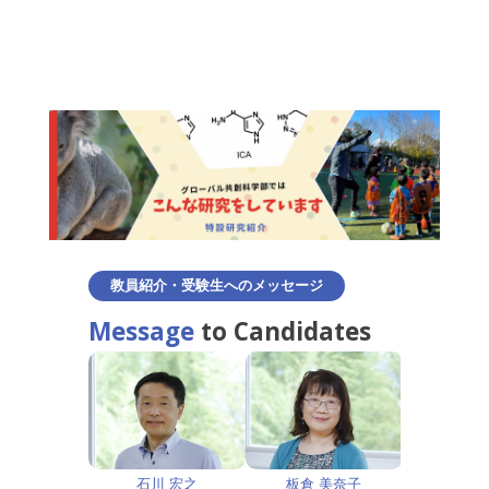
教員紹介・受験生へのメッセージ
Message
to Candidates
井 秀次
石川 宏之
板倉 美奈子
坪井 