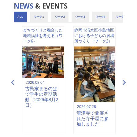
NEWS
& EVENTS
ALL
ワーク１
ワーク2
ワーク3
ワーク4
ワーク5
合した
まちづくりと融合した
静岡市清水区小島地区
自然
NEW
る（ワ
地域福祉を考える（ワ
における子どもの居場
仕事
ーク6）
所づくり（ワーク2）
ーク9
2026.08.04
2026
古民家まるのば
研究
で学生の定期活
月1
のば
動（2026年8月2
港技
」イ
日）
2026.07.28
6年7
龍津寺で開催さ
れた寺子屋に参
加しました