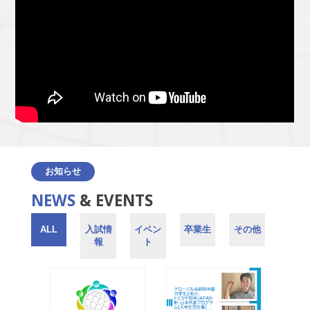
お知らせ
NEWS
& EVENTS
ALL
入試情
イベン
卒業生
その他
報
ト
そ
そ
そ
の
の
の