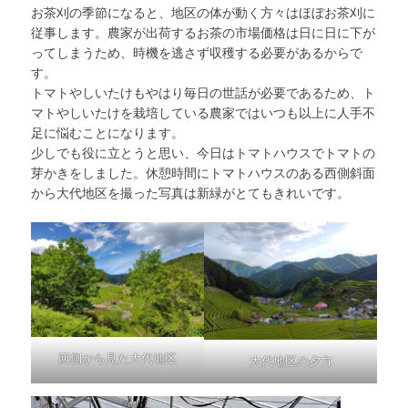
お茶刈の季節になると、地区の体が動く方々はほぼお茶刈に
従事します。農家が出荷するお茶の市場価格は日に日に下が
ってしまうため、時機を逃さず収穫する必要があるからで
す。
トマトやしいたけもやはり毎日の世話が必要であるため、ト
マトやしいたけを栽培している農家ではいつも以上に人手不
足に悩むことになります。
少しでも役に立とうと思い、今日はトマトハウスでトマトの
芽かきをしました。休憩時間にトマトハウスのある西側斜面
から大代地区を撮った写真は新緑がとてもきれいです。
西側から見た大代地区
大代地区の夕方