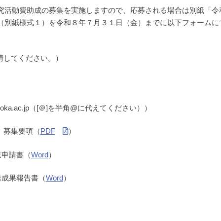
活動費助成の募集を実施しますので、応募される場合は別紙「令
（別紙様式１）を令和８年７月３１日（金）までに以下フォームに
請してください。）
izuoka.ac.jp（[＠]を半角@に代えてください））
 募集要項（
PDF
）
業申請書（
Word
）
業成果報告書（
Word
）