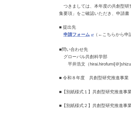
つきましては、本年度の共創型研究
集要項」をご確認いただき、申請書
■ 提出先
申請フォーム
（←こちらから申
■問い合わせ先
グローバル共創科学部
平井浩文（hirai.hirofumi[＠]sh
■ 令和８年度 共創型研究推進事業
■【別紙様式１】共創型研究推進事
■【別紙様式２】共創型研究推進事