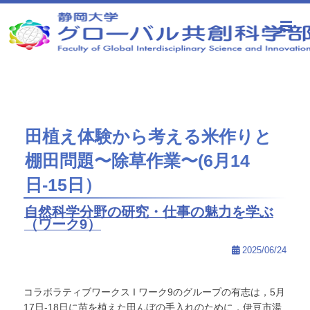
静岡大学 グローバル共創科学部
田植え体験から考える米作りと
棚田問題〜除草作業〜(6月14
日-15日）
自然科学分野の研究・仕事の魅力を学ぶ
（ワーク9）
2025/06/24
コラボラティブワークス I ワーク9のグループの有志は，5月
17日-18日に苗を植えた田んぼの手入れのために，伊豆市湯