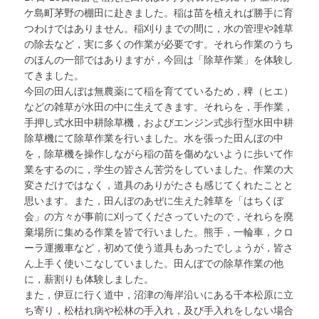
ケ島町茅野の棚田に赴きました。稲は苗を植えれば勝手に育
つわけではありません。稲刈りまでの間に，水の管理や雑草
の除去など，実に多くの作業が必要です。それら作業のうち
のほんの一部ではありますが，今回は「除草作業」を体験し
てきました。
今回の田んぼは無農薬にて稲を育てているため，稗（ヒエ）
などの雑草が水田の中に生えてきます。それらを，手作業，
手押し式水田中耕除草機，およびエンジン式歩行型水田中耕
除草機にて除草作業を行いました。水を張った田んぼの中
を，除草機を操作しながら稲の苗を傷めないように歩いて作
業をするのに，学生の皆さん苦労をしていました。作業の大
変さだけではなく，道具のありがたさも感じてくれたことと
思います。また，田んぼのあぜに生えた雑草を「はちくぼ
会」の方々が事前に刈ってくださっていたので，それらを廃
棄場所に集める作業を皆で行いました。熊手，一輪車，クロ
ーラ運搬車など，初めて使う道具もあったでしょうが，皆さ
ん上手く使いこなしていました。田んぼでの除草作業の他
に，薪割りも体験しました。
また，伊豆に行く道中，沼津の海岸沿いにある千本松原に立
ち寄り，松枯れ病や松林の手入れ，及び手入れをしない場合