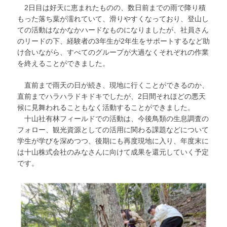
2日目は好天に恵まれたものの、数日前までの雨で降り積
もった落ち葉が濡れていて、滑りやすくなっており、登山し
ての活動はなかなかハードなものになりましたが、社員さん
のリードの下、経験者の3年生が2年生をサポートするなど助
け合いながら、すべてのグループが大過なくそれぞれの作業
を終えることができました。
直前まで雨天の日が続き、現地に行くことができるのか、
直前までハラハラドキドキでしたが、2日間それほどの悪天
候に見舞われることもなく活動することができました。
十山社有林フィールドでの活動は、今後鳥類の生息調査の
フォロー、観光資源としての活用に関わる課題などについて
学生が学びを深めつつ、後期にも再度現地に入り、年度末に
は十山株式会社のみなさんに向けて成果を還元していく予定
です。