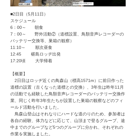
■2日目（5月11日）
スケジュール
6：00～ 朝食
7：00～ 野外活動②（道標設置、鳥類音声レコーダーの
バッテリー交換等、巣箱の観察）
11:10～ 順次昼食
12:45 椹島ロッヂ出発
17:20頃 大学帰着
【概要】
2日目はロッヂ近くの鳥森山（標高1571m）に前日作った
道標の設置（古くなった道標との交換）、3年生は昨年11月
の活動でも経験した鳥類音声レコーダーのバッテリー交換作
業、同じく昨年3年生たちが設置した巣箱の観察などのフィ
ールド活動を行いました。
鳥森山登山はそれなりにハードな道のりのため、参加者は
各自の経験、体力などに応じて、山頂まで登るグループ、途
中までのグループなど5つのグループに分かれ、それぞれの
作業を実施しました。