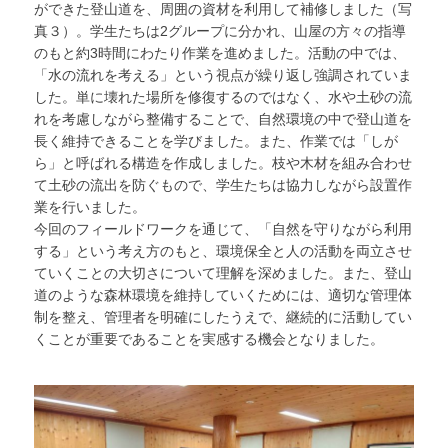
ができた登山道を、周囲の資材を利用して補修しました（写
真３）。学生たちは2グループに分かれ、山屋の方々の指導
のもと約3時間にわたり作業を進めました。活動の中では、
「水の流れを考える」という視点が繰り返し強調されていま
した。単に壊れた場所を修復するのではなく、水や土砂の流
れを考慮しながら整備することで、自然環境の中で登山道を
長く維持できることを学びました。また、作業では「しが
ら」と呼ばれる構造を作成しました。枝や木材を組み合わせ
て土砂の流出を防ぐもので、学生たちは協力しながら設置作
業を行いました。
今回のフィールドワークを通じて、「自然を守りながら利用
する」という考え方のもと、環境保全と人の活動を両立させ
ていくことの大切さについて理解を深めました。また、登山
道のような森林環境を維持していくためには、適切な管理体
制を整え、管理者を明確にしたうえで、継続的に活動してい
くことが重要であることを実感する機会となりました。