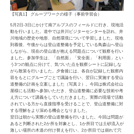
【写真1】 グループワークの様子（事前学習会）
5月2日-3日にかけて南アルプスのフィールドに行き、現地活
動を行いました。道中では井川ビジターセンターを訪れ、井
川地域の歴史や地形、自然環境について学習しました。現地
到着後、午後からは登山道整備を予定している鳥森山へ登山
しながら、現在の登山道が抱える問題点について観察を行い
ました。参加学生は、「自然面」「安全面」「利用面」とい
う3つの観点に分けて、気づいた点を観察シートに記録しな
がら散策を行いました。夕食後には、各自が記録した観察内
容をもとにグループごとで議論を行い、翌日に実施する登山
道整備の計画を立案しました（写真２）。今回は株式会社山
屋様にも活動へ参加いただき、登山道整備に必要な技術や考
え方について講義をしていただきました。実際の現場で活動
されている方から直接指導を受けることで、登山道整備に対
する理解をより深める機会となりました。
翌日は朝から実際の登山道整備を行いました。今回は問題が
あると判断された2か所を対象とし、1か所目では土砂流入が
激しい場所の木道の付け替えを行い、2か所目では崩れて穴