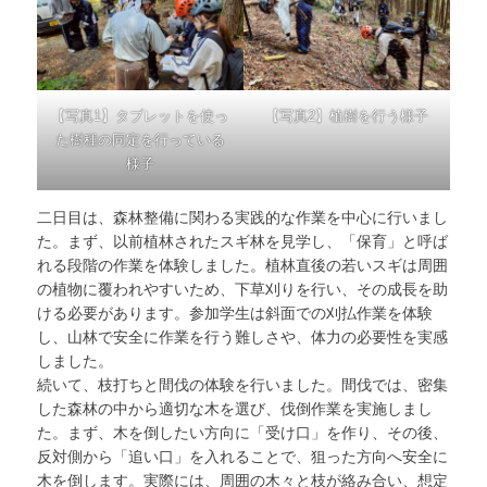
【写真1】タブレットを使っ
【写真2】植樹を行う様子
た樹種の同定を行っている
様子
二日目は、森林整備に関わる実践的な作業を中心に行いまし
た。まず、以前植林されたスギ林を見学し、「保育」と呼ば
れる段階の作業を体験しました。植林直後の若いスギは周囲
の植物に覆われやすいため、下草刈りを行い、その成長を助
ける必要があります。参加学生は斜面での刈払作業を体験
し、山林で安全に作業を行う難しさや、体力の必要性を実感
しました。
続いて、枝打ちと間伐の体験を行いました。間伐では、密集
した森林の中から適切な木を選び、伐倒作業を実施しまし
た。まず、木を倒したい方向に「受け口」を作り、その後、
反対側から「追い口」を入れることで、狙った方向へ安全に
木を倒します。実際には、周囲の木々と枝が絡み合い、想定