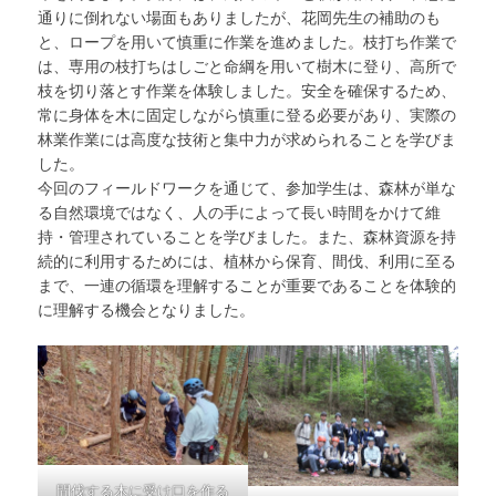
通りに倒れない場面もありましたが、花岡先生の補助のも
と、ロープを用いて慎重に作業を進めました。枝打ち作業で
は、専用の枝打ちはしごと命綱を用いて樹木に登り、高所で
枝を切り落とす作業を体験しました。安全を確保するため、
常に身体を木に固定しながら慎重に登る必要があり、実際の
林業作業には高度な技術と集中力が求められることを学びま
した。
今回のフィールドワークを通じて、参加学生は、森林が単な
る自然環境ではなく、人の手によって長い時間をかけて維
持・管理されていることを学びました。また、森林資源を持
続的に利用するためには、植林から保育、間伐、利用に至る
まで、一連の循環を理解することが重要であることを体験的
に理解する機会となりました。
間伐する木に受け口を作る