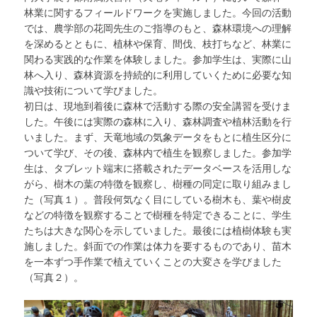
林業に関するフィールドワークを実施しました。今回の活動
では、農学部の花岡先生のご指導のもと、森林環境への理解
を深めるとともに、植林や保育、間伐、枝打ちなど、林業に
関わる実践的な作業を体験しました。参加学生は、実際に山
林へ入り、森林資源を持続的に利用していくために必要な知
識や技術について学びました。
初日は、現地到着後に森林で活動する際の安全講習を受けま
した。午後には実際の森林に入り、森林調査や植林活動を行
いました。まず、天竜地域の気象データをもとに植生区分に
ついて学び、その後、森林内で植生を観察しました。参加学
生は、タブレット端末に搭載されたデータベースを活用しな
がら、樹木の葉の特徴を観察し、樹種の同定に取り組みまし
た（写真１）。普段何気なく目にしている樹木も、葉や樹皮
などの特徴を観察することで樹種を特定できることに、学生
たちは大きな関心を示していました。最後には植樹体験も実
施しました。斜面での作業は体力を要するものであり、苗木
を一本ずつ手作業で植えていくことの大変さを学びました
（写真２）。