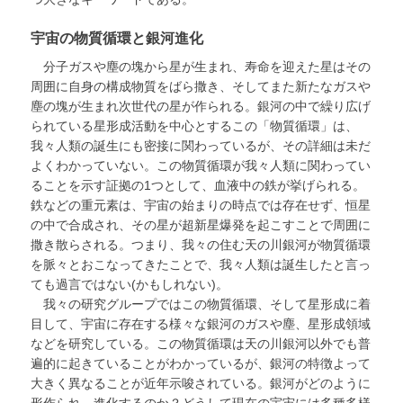
宇宙の物質循環と銀河進化
分子ガスや塵の塊から星が生まれ、寿命を迎えた星はその
周囲に自身の構成物質をばら撒き、そしてまた新たなガスや
塵の塊が生まれ次世代の星が作られる。銀河の中で繰り広げ
られている星形成活動を中心とするこの「物質循環」は、
我々人類の誕生にも密接に関わっているが、その詳細は未だ
よくわかっていない。この物質循環が我々人類に関わってい
ることを示す証拠の1つとして、血液中の鉄が挙げられる。
鉄などの重元素は、宇宙の始まりの時点では存在せず、恒星
の中で合成され、その星が超新星爆発を起こすことで周囲に
撒き散らされる。つまり、我々の住む天の川銀河が物質循環
を脈々とおこなってきたことで、我々人類は誕生したと言っ
ても過言ではない(かもしれない)。
我々の研究グループではこの物質循環、そして星形成に着
目して、宇宙に存在する様々な銀河のガスや塵、星形成領域
などを研究している。この物質循環は天の川銀河以外でも普
遍的に起きていることがわかっているが、銀河の特徴よって
大きく異なることが近年示唆されている。銀河がどのように