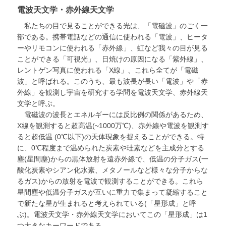
電波天文学・赤外線天文学
私たちの目で見ることができる光は、「電磁波」のごく一
部である。携帯電話などの通信に使われる「電波」、ヒータ
ーやリモコンに使われる「赤外線」、虹など我々の目が見る
ことができる「可視光」、日焼けの原因になる「紫外線」、
レントゲン写真に使われる「X線」、これら全てが「電磁
波」と呼ばれる。このうち、最も波長が長い「電波」や「赤
外線」を観測し宇宙を研究する学問を電波天文学、赤外線天
文学と呼ぶ。
電磁波の波長とエネルギーには反比例の関係があるため、
X線を観測すると超高温(~1000万℃)、赤外線や電波を観測す
ると超低温 (0℃以下)の天体現象を捉えることができる。特
に、0℃程度まで温められた炭素や珪素などを主成分とする
塵(星間塵)からの黒体放射を遠赤外線で、低温の分子ガス(一
酸化炭素やシアン化水素、メタノールなど様々な分子からな
るガス)からの放射を電波で観測することができる。これら
星間塵や低温分子ガスが互いに重力で集まって凝縮すること
で新たな星が生まれると考えられている(「星形成」と呼
ぶ)。電波天文学・赤外線天文学においてこの「星形成」は1
つ大きなキーワードである。