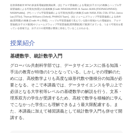
近傍渦巻銀河 M74の多波長電磁波観測結果。(左) アルマ望遠鏡による電波(分子ガス)の画像とハッブル宇
宙望遠鏡による可視光(恒星)の合成画像 [Credit: NRAO/AUI/NSF, B. Saxton: ALMA (ESO/NAOJ/NRAO);
NASA/Hubble]。(中) ハッブル宇宙望遠鏡による可視光(恒星)の画像 [Credit: NASA, ESA, CSA, STScI, Janice
Lee (STScI), Thomas Williams (Oxford), PHANGS Team]。(右) ジェームズウェッブ宇宙望遠鏡による赤外
線(星間塵)の画像 [Credit: 中と同様]。ハッブル宇宙望遠鏡で見えている影の領域からの電磁波を、アルマ
望遠鏡(分子ガス観測)やジェームズウェッブ宇宙望遠鏡(星間塵観測)で観測できている。つまり可視光を遮
っている領域では、分子ガスや星間塵が豊富に存在していることがわかる。
授業紹介
基礎数学、統計数学入門
グローバル共創科学部では、データサイエンスに係る知識・
手法の教育が特徴の1つとなっている。しかしその理解のた
めには、高校数学よりも高度な線形代数や微積分の知識が必
要となる。そこで本講義では、データサイエンスを学ぶ上で
必須となる大学初等レベルの基礎数学の解説を行う。文系・
理系双方の学生が受講するため、高校で数学を積極的に学ん
でこなかった学生にも理解できるよう最大限配慮する。ま
た、本講義に加えて補習講義として統計数学入門も併せて開
講する。