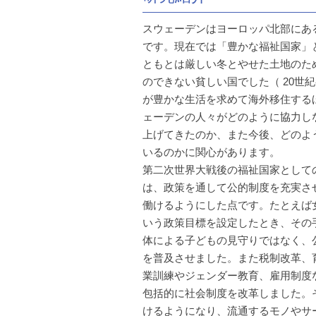
スウェーデンはヨーロッパ北部にある
です。現在では「豊かな福祉国家」
ともとは厳しい冬とやせた土地のた
のできない貧しい国でした（ 20世
が豊かな生活を求めて海外移住する
ェーデンの人々がどのように協力し
上げてきたのか、また今後、どのよ
いるのかに関心があります。
第二次世界大戦後の福祉国家として
は、政策を通して公的制度を充実さ
働けるようにした点です。たとえば
いう政策目標を設定したとき、その
体による子どもの見守りではなく、
を普及させました。また税制改革、
業訓練やジェンダー教育、雇用制度
包括的に社会制度を改革しました。
けるようになり、流通するモノやサ