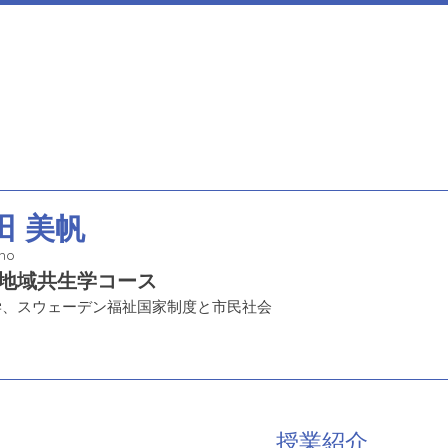
田 美帆
iho
地域共生学コース
学、スウェーデン福祉国家制度と市民社会
授業紹介