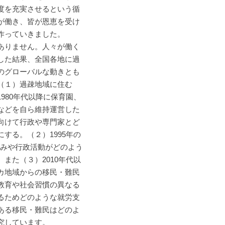
度を充実させるという循
が働き、皆が恩恵を受け
作っていきました。
ありません。人々が働く
した結果、全国各地に過
のグローバルな動きとも
（１）過疎地域に住む
980年代以降に保育園、
などを自ら維持運営した
向けて行政や専門家とど
する。（２）1995年の
組みや行政活動がどのよう
また（３）2010年代以
カ地域からの移民・難民
教育や社会習慣の異なる
るためどのような就労支
ある移民・難民はどのよ
究しています。