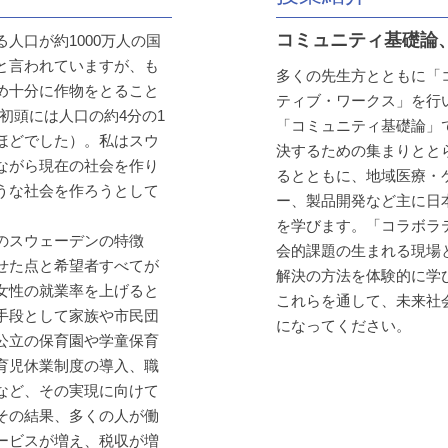
コミュニティ基礎論
人口が約1000万人の国
と言われていますが、も
多くの先生方とともに「
め十分に作物をとること
ティブ・ワークス」を行
紀初頭には人口の約4分の1
「コミュニティ基礎論」
ほどでした）。私はスウ
決するための集まりとと
ながら現在の社会を作り
るとともに、地域医療・
うな社会を作ろうとして
ー、製品開発など主に日
を学びます。「コラボラ
のスウェーデンの特徴
会的課題の生まれる現場
せた点と希望者すべてが
解決の方法を体験的に学
女性の就業率を上げると
これらを通して、未来社
手段として家族や市民団
になってください。
公立の保育園や学童保育
育児休業制度の導入、職
など、その実現に向けて
その結果、多くの人が働
ービスが増え、税収が増