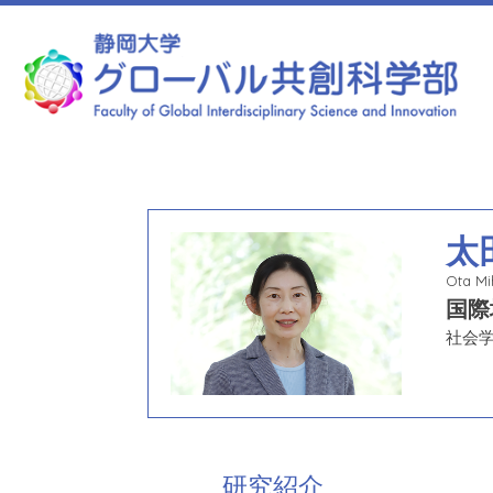
静岡大学 グローバル共創科学部
太
Ota M
国際
社会
研究紹介